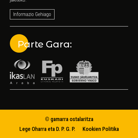
Informazio Gehiago
Parte Gara:
© gamarra ostalaritza
Lege Oharra eta D. P. G. P.
Kookien Politika