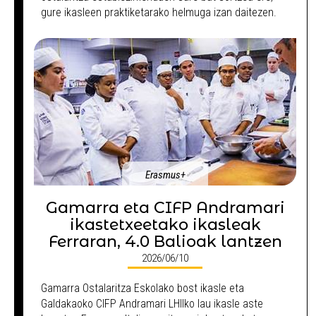
gure ikasleen praktiketarako helmuga izan daitezen.
Erasmus+
Gamarra eta CIFP Andramari
ikastetxeetako ikasleak
Ferraran, 4.0 Balioak lantzen
2026/06/10
Gamarra Ostalaritza Eskolako bost ikasle eta
Galdakaoko CIFP Andramari LHIIko lau ikasle aste