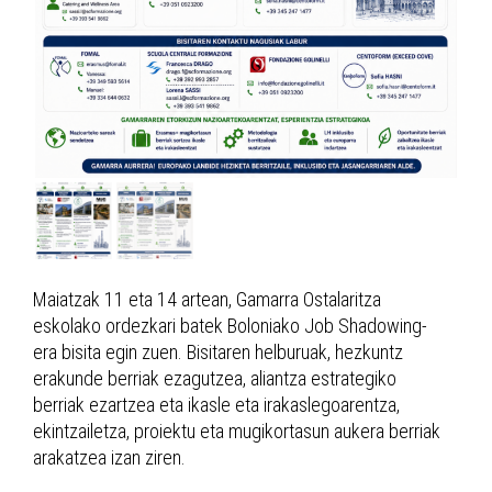
Maiatzak 11 eta 14 artean, Gamarra Ostalaritza
eskolako ordezkari batek Boloniako Job Shadowing-
era bisita egin zuen. Bisitaren helburuak, hezkuntz
erakunde berriak ezagutzea, aliantza estrategiko
berriak ezartzea eta ikasle eta irakaslegoarentza,
ekintzailetza, proiektu eta mugikortasun aukera berriak
arakatzea izan ziren.