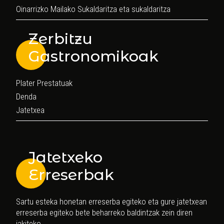
Oinarrizko Mailako Sukaldaritza eta sukaldaritza
Zerbitzu
Gastronomikoak
Plater Prestatuak
Denda
Jatetxea
Jatetxeko
Erreserbak
Sartu esteka honetan erreserba egiteko eta gure jatetxean
erreserba egiteko bete beharreko baldintzak zein diren
jakiteko.