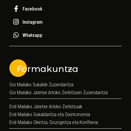
Facebook
Instagram
Whatsapp
Formakuntza
Goi Mailako Sukalde Zuzendaritza
Goi Mailako Jatetxe Arloko Zerbitzuen Zuzendaritza
Erdi Mailako Jatetxe Arloko Zerbitzuak
Erdi Mailako Sukaldaritza eta Gastronomia
Erdi Mailako Okintza, Gozogintza eta Konfiteria