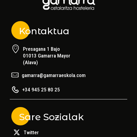
Kontaktua
Presagana 1 Bajo
01013 Gamarra Mayor
(Alava)
gamarra@gamarraeskola.com
+34 945 25 80 25
Sare Sozialak
Twitter