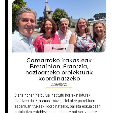
Erasmus+
Gamarrako irakasleak
Bretainian, Frantzia,
nazioarteko proiektuak
koordinatzeko
2026/06/26
Bisita honen helburua institutu horrekin loturak
ezartzea da, Erasmus+ nazioartekotze-proiektuen
esparruan trukeak koordinatzeko, bai eta eskualdean
ostalaritza-establezimenduen sare bat sortzea ere,