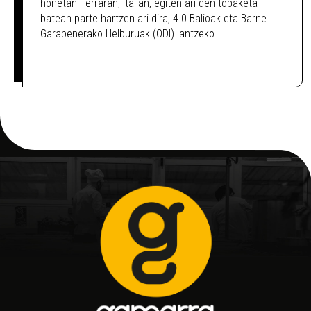
honetan Ferraran, Italian, egiten ari den topaketa
batean parte hartzen ari dira, 4.0 Balioak eta Barne
Garapenerako Helburuak (ODI) lantzeko.