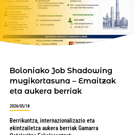
Boloniako Job Shadowing
mugikortasuna – Emaitzak
eta aukera berriak
2026/05/18
Berrikuntza, internazionalizazio eta
ekintzailetza aukera berriak Gamarra