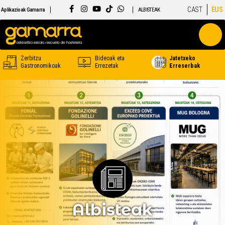
CAST
EUS
Aplikazioak Gamarra
ALBISTEAK
Zerbitzu
Bideoak eta
Jatetxeko
Gastronomikoak
Errezetak
Erreserbak
Albisteak