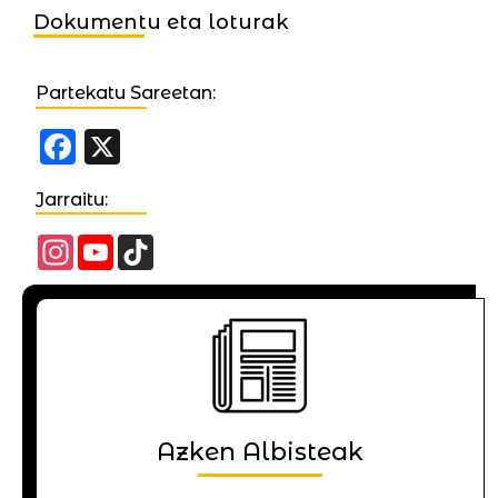
Dokumentu eta loturak
Partekatu Sareetan:
Facebook
X
Jarraitu:
Instagram
YouTube
TikTok
Channel
Azken Albisteak