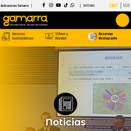
CAST
EUS
Aplicaciones Gamarra
NOTICIAS
Servicios
Vídeos y
Reservas
Gastronómicos
Recetas
Restaurante
Noticias