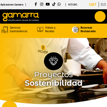
CAST
EUS
Aplicaciones Gamarra
NOTICIAS
Servicios
Vídeos y
Reservas
Gastronómicos
Recetas
Restaurante
Proyectos
Sostenibilidad