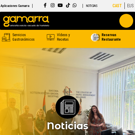
CAST
EUS
Aplicaciones Gamarra
NOTICIAS
Servicios
Vídeos y
Reservas
Gastronómicos
Recetas
Restaurante
Noticias