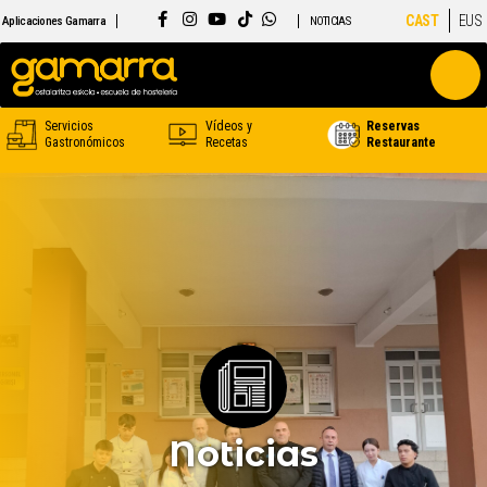
CAST
EUS
Aplicaciones Gamarra
NOTICIAS
Servicios
Vídeos y
Reservas
Gastronómicos
Recetas
Restaurante
Noticias