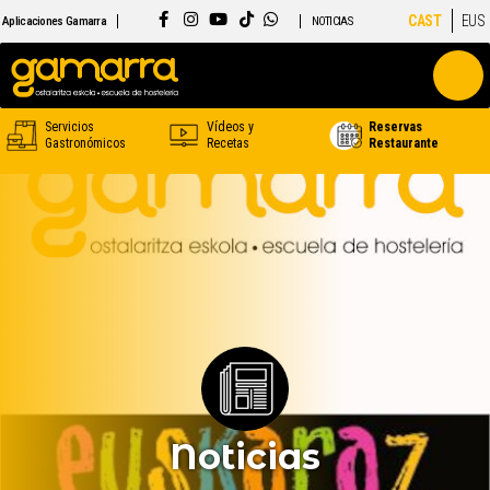
CAST
EUS
Aplicaciones Gamarra
NOTICIAS
Servicios
Vídeos y
Reservas
Gastronómicos
Recetas
Restaurante
Noticias