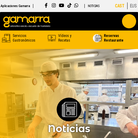
CAST
EUS
Aplicaciones Gamarra
NOTICIAS
Servicios
Vídeos y
Reservas
Gastronómicos
Recetas
Restaurante
Noticias