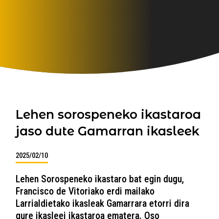
Lehen sorospeneko ikastaroa
jaso dute Gamarran ikasleek
2025/02/10
Lehen Sorospeneko ikastaro bat egin dugu,
Francisco de Vitoriako erdi mailako
Larrialdietako ikasleak Gamarrara etorri dira
gure ikasleei ikastaroa ematera. Oso