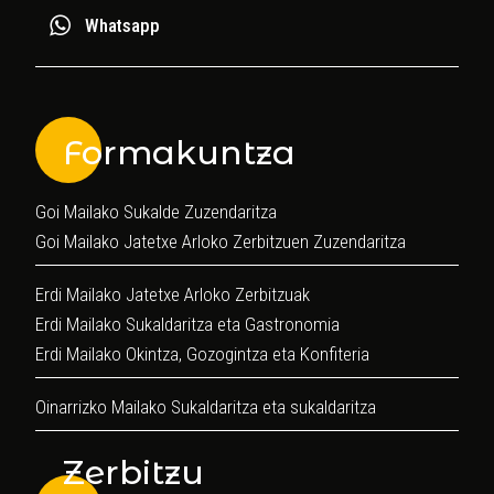
Whatsapp
Formakuntza
Goi Mailako Sukalde Zuzendaritza
Goi Mailako Jatetxe Arloko Zerbitzuen Zuzendaritza
Erdi Mailako Jatetxe Arloko Zerbitzuak
Erdi Mailako Sukaldaritza eta Gastronomia
Erdi Mailako Okintza, Gozogintza eta Konfiteria
Oinarrizko Mailako Sukaldaritza eta sukaldaritza
Zerbitzu