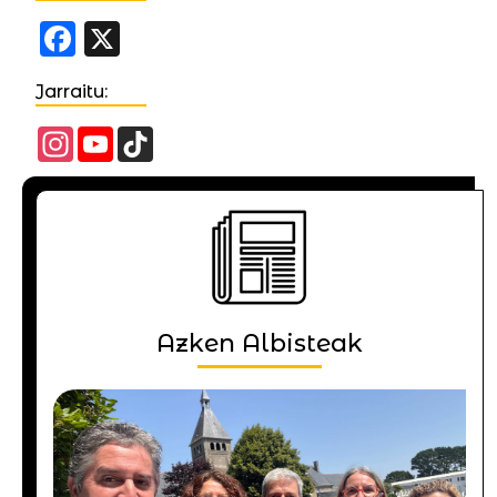
Facebook
X
Jarraitu:
Instagram
YouTube
TikTok
Channel
Azken Albisteak