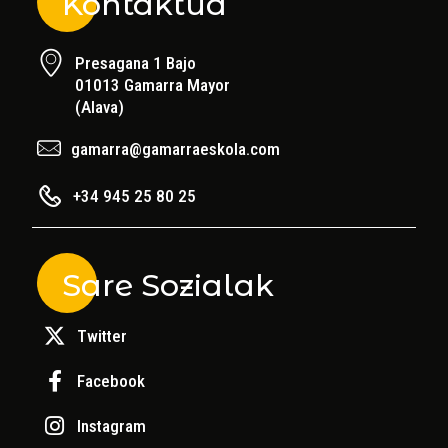
Kontaktua
Presagana 1 Bajo
01013 Gamarra Mayor
(Alava)
gamarra@gamarraeskola.com
+34 945 25 80 25
Sare Sozialak
Twitter
Facebook
Instagram