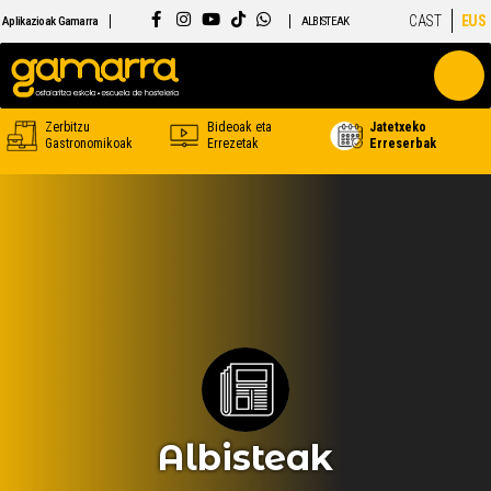
CAST
EUS
Aplikazioak Gamarra
ALBISTEAK
Zerbitzu
Bideoak eta
Jatetxeko
Gastronomikoak
Errezetak
Erreserbak
Albisteak