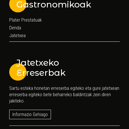
Gastronomikoak
Plater Prestatuak
Denda
Jatetxea
Jatetxeko
Erreserbak
Sartu esteka honetan erreserba egiteko eta gure jatetxean
erreserba egiteko bete beharreko baldintzak zein diren
jakiteko.
Informazio Gehiago