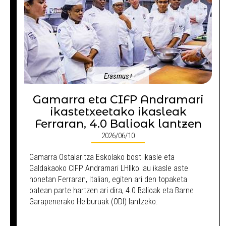
Erasmus+
Gamarra eta CIFP Andramari
ikastetxeetako ikasleak
Ferraran, 4.0 Balioak lantzen
2026/06/10
Gamarra Ostalaritza Eskolako bost ikasle eta
Galdakaoko CIFP Andramari LHIIko lau ikasle aste
honetan Ferraran, Italian, egiten ari den topaketa
batean parte hartzen ari dira, 4.0 Balioak eta Barne
Garapenerako Helburuak (ODI) lantzeko.