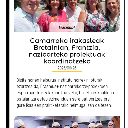
Erasmus+
Gamarrako irakasleak
Bretainian, Frantzia,
nazioarteko proiektuak
koordinatzeko
2026/06/26
Bisita honen helburua institutu horrekin loturak
ezartzea da, Erasmus+ nazioartekotze-proiektuen
esparruan trukeak koordinatzeko, bai eta eskualdean
ostalaritza-establezimenduen sare bat sortzea ere,
gure ikasleen praktiketarako helmuga izan daitezen.