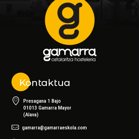
Kontaktua
Presagana 1 Bajo
01013 Gamarra Mayor
(Alava)
gamarra@gamarraeskola.com