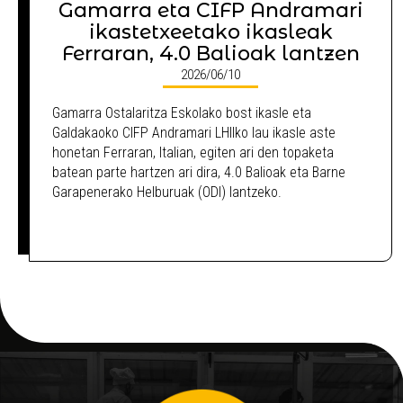
Gamarra eta CIFP Andramari
ikastetxeetako ikasleak
Ferraran, 4.0 Balioak lantzen
2026/06/10
Gamarra Ostalaritza Eskolako bost ikasle eta
Galdakaoko CIFP Andramari LHIIko lau ikasle aste
honetan Ferraran, Italian, egiten ari den topaketa
batean parte hartzen ari dira, 4.0 Balioak eta Barne
Garapenerako Helburuak (ODI) lantzeko.