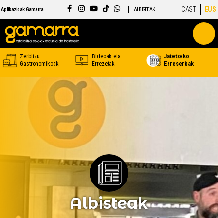
CAST
EUS
Aplikazioak Gamarra
ALBISTEAK
Zerbitzu
Bideoak eta
Jatetxeko
Gastronomikoak
Errezetak
Erreserbak
Albisteak