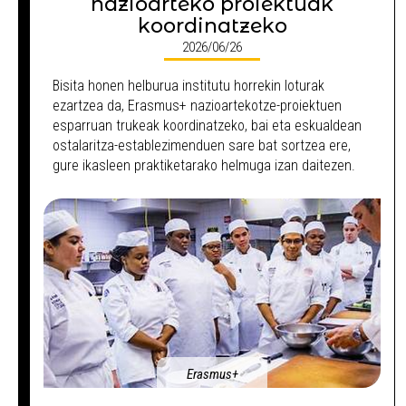
nazioarteko proiektuak
koordinatzeko
2026/06/26
Bisita honen helburua institutu horrekin loturak
ezartzea da, Erasmus+ nazioartekotze-proiektuen
esparruan trukeak koordinatzeko, bai eta eskualdean
ostalaritza-establezimenduen sare bat sortzea ere,
gure ikasleen praktiketarako helmuga izan daitezen.
Erasmus+