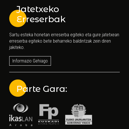
Jatetxeko
Erreserbak
Sartu esteka honetan erreserba egiteko eta gure jatetxean
erreserba egiteko bete beharreko baldintzak zein diren
jakiteko.
Informazio Gehiago
Parte Gara: