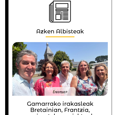
Azken Albisteak
Erasmus+
Gamarrako irakasleak
Bretainian, Frantzia,