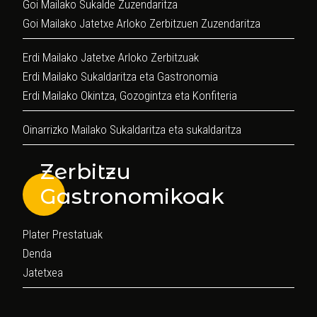
Goi Mailako Sukalde Zuzendaritza
Goi Mailako Jatetxe Arloko Zerbitzuen Zuzendaritza
Erdi Mailako Jatetxe Arloko Zerbitzuak
Erdi Mailako Sukaldaritza eta Gastronomia
Erdi Mailako Okintza, Gozogintza eta Konfiteria
Oinarrizko Mailako Sukaldaritza eta sukaldaritza
Zerbitzu
Gastronomikoak
Plater Prestatuak
Denda
Jatetxea