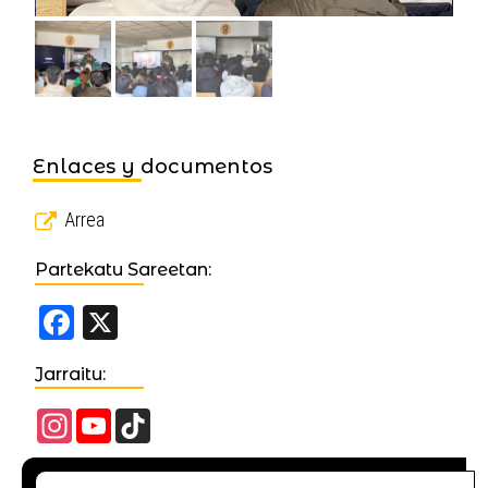
Enlaces y documentos
Arrea
Partekatu Sareetan:
Facebook
X
Jarraitu:
Instagram
YouTube
TikTok
Channel