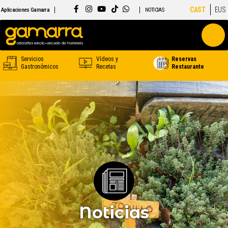
CAST
EUS
Aplicaciones Gamarra
NOTICIAS
Servicios
Vídeos y
Reservas
Gastronómicos
Recetas
Restaurante
Noticias