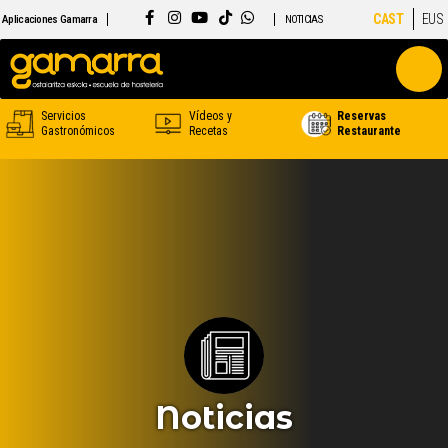
CAST
EUS
Aplicaciones Gamarra
NOTICIAS
Servicios
Vídeos y
Reservas
Gastronómicos
Recetas
Restaurante
Noticias