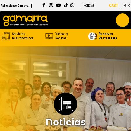
CAST
EUS
Aplicaciones Gamarra
NOTICIAS
Servicios
Vídeos y
Reservas
Gastronómicos
Recetas
Restaurante
Noticias